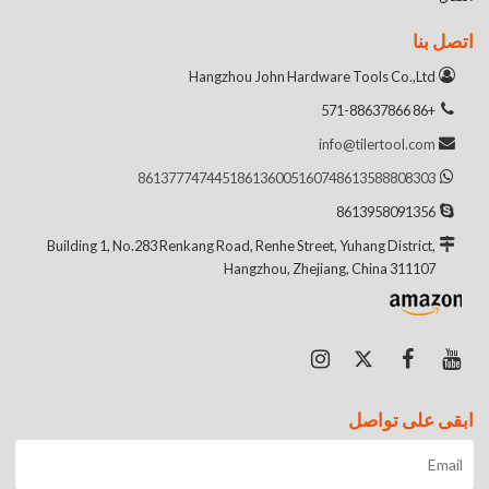
اتصل بنا
Hangzhou John Hardware Tools Co.,Ltd
+86 571-88637866
info@tilertool.com
8613777474451
8613600516074
8613588808303
8613958091356
Building 1, No.283 Renkang Road, Renhe Street, Yuhang District,
Hangzhou, Zhejiang, China 311107
ابقى على تواصل