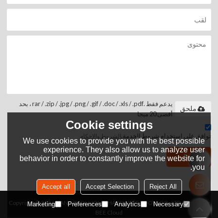
يدعم فقط .rar / .zip / .jpg / .png / .gif / .doc / .xls / .pdf ، بحد
ملحق
أقصى 20 ميجا
Cookie settings
توافق على استخدام شروط الخدمة,
الشروط والاحكام
We use cookies to provide you with the best possible
experience. They also allow us to analyze user
إرسال
behavior in order to constantly improve the website for
you.
Accept all
Accept Selection
Reject All
Copyright © 2026
HANGZHOU JOHN HARDWARE TOOLS CO.,LTD
Support By
Marketing
Preferences
Analytics
Necessary
BEE Cloud