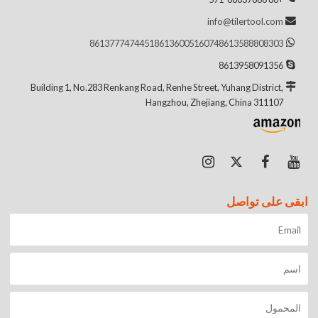
info@tilertool.com
8613777474451
8613600516074
8613588808303
8613958091356
Building 1, No.283 Renkang Road, Renhe Street, Yuhang District,
Hangzhou, Zhejiang, China 311107
ابقى على تواصل