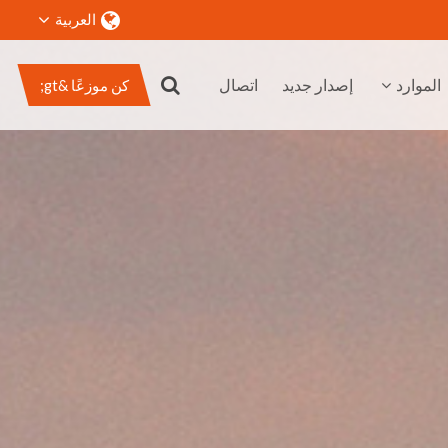
العربية
الموارد
إصدار جديد
اتصال
كن موزعًا &gt;