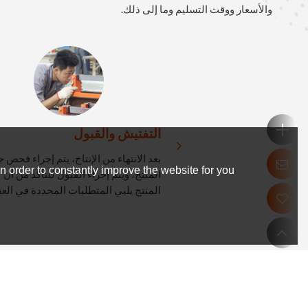
والأسعار ووقت التسليم وما إلى ذلك.
التفتيش والقبول
بعد الانتهاء من الإنتاج، يتم إجراء فحص 
 order to constantly improve the website for you.
المنتج، ويتم إجراء القبول للتأكد من أن
المنتج يلبي المتطلبات المحددة في العق