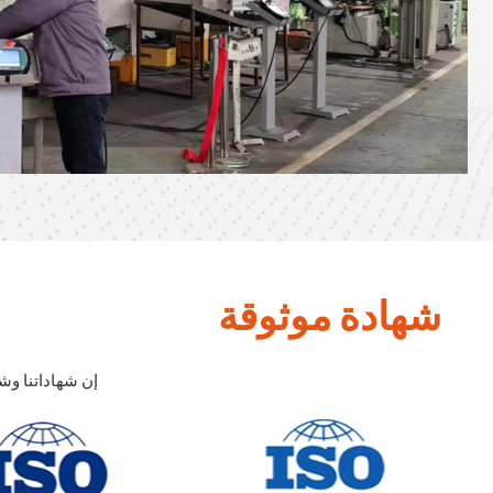
شهادة موثوقة
إن شهاداتنا وش