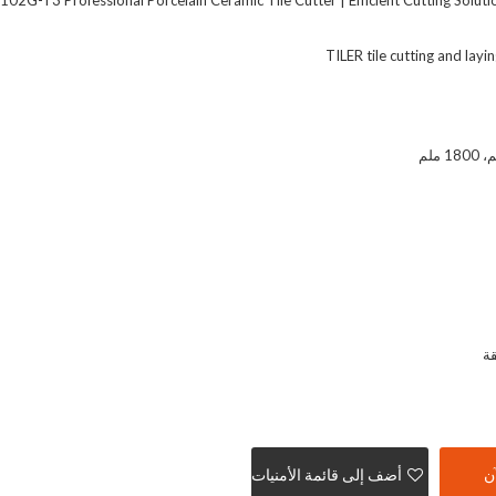
102G-T3 Professional Porcelain Ceramic Tile Cutter | Efficient Cutting Solu
TILER tile cutting and layi
قة
ن
أضف إلى قائمة الأمنيات