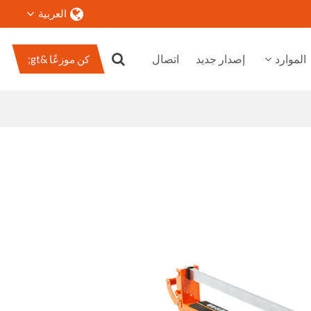
العربية
الموارد
إصدار جديد
اتصال
كن موزعًا &gt;