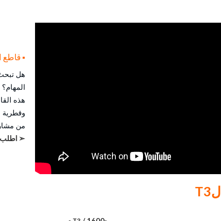
▪ قاطع البلاط
هل تبحث 
هذه القا
من مشاري
➣ اطلب ا
T3
/
1600