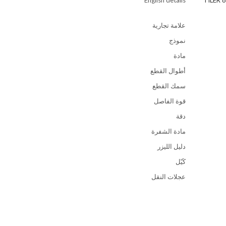
English details
TILER 8
علامة تجارية
نموذج
مادة
أطوال القطع
سمك القطع
قوة الفاصل
دقة
مادة الشفرة
دليل الليزر
كَيّل
عجلات النقل