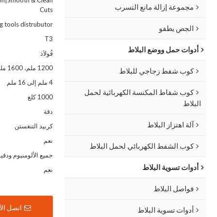
tion|Smooth & Clean
مجموعة إزالة مانع التسرب
Cuts
ng tools distrubutor
الجص يطفو
T3
أدوات حمل ووضع البلاط
فُولاَذ
1200 ملم، 1600 ملم، 1800 ملم
كوب شفط زجاجي للبلاط
4 ملم إلى 16 ملم
كوب شفاط المكنسة الكهربائية لحمل
1000 كلغ
البلاط
دقة
آلة اهتزاز البلاط
كربيد التنغستن
نعم
كوب الشفط الكهربائي لحمل البلاط
جميع الألومنيوم ودقي
أدوات تسوية البلاط
نعم
فواصل البلاط
اتصل الآ
أدوات تسوية البلاط