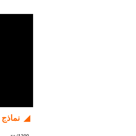
◢
نماذج ل
/1200