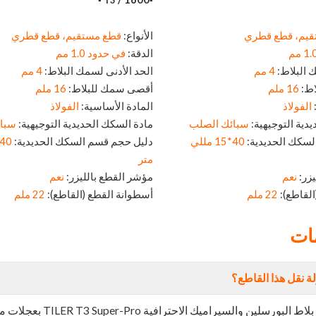
▪
▪T3
قيم، قطع قطري
الأنواع:
قطع مستقيم، قطع قطري
الدقة:
في حدود 1.0 مم
 البلاط:
4 مم
الحد الأدنى لسمك البلاط:
4 مم
اط:
16 ملم
أقصى سمك للبلاط:
16 ملم
الفولاذ
المادة الأساسية:
الفولاذ
دية التوجيهية:
سبائك الصلب
مادة السكك الحديدية التوجيهية:
سبا
لسكك الحديدية:
40*15 مللي
دليل حجم قسم السكك الحديدية:
متر
يزر:
نعم
مؤشر القطع بالليزر:
نعم
القاطع):
22 ملم
أسطوانة القطع (القاطع):
22 ملم
مات
 نقل هذا القاطع؟
سيراميك الاحترافية TILER T3 Super-Pro بعجلات متحركة ودعامات مخفية، مما يجعل من السهل نقلها.