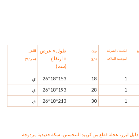
طول × عرض
ع
الكمية / الشركة
وزن
الليزر
× ارتفاع
التونسية للملاحة
(كلغ)
(نعم / لا)
(سم)
1
18
153*18*26
ي
1
28
193*18*26
ي
1
30
213*18*26
ي
 الخزفي T3 Super-Pro إطار حديدي بالكامل مع دليل ليزر، عجلة قطع من كربيد التنجستن، سكة حديدية مزدوجة