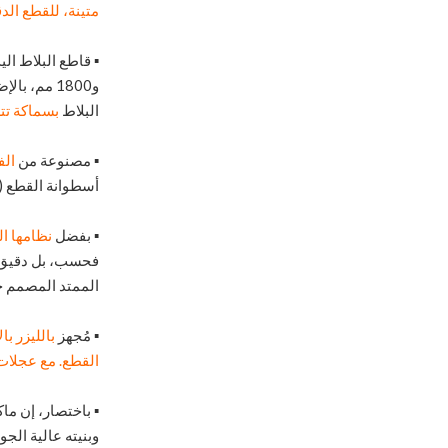
متينة، للقطع ال
▪
قاطع البلاط اليدوي T3 Super-Pro، م
و1800 مم، بالإضافة إلى أطوال قطع قطرية 850 مم، و1130 مم، و1270 مم. مع
البلاط
بسماكة تتراوح من 
▪
مصنوعة من
الف
أسطوانة القطع (القاطع) 22 
▪
بفضل
نظامها ا
فحسب، بل دقيق أ
الممتد المصمم خ
▪
مُجهز
بالليزر ب
القطع.
مع عجلات
▪
باختصار، إن ماكي
وبنيته عالية الج