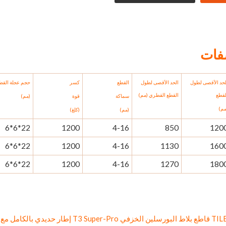
فات
لحد الأقصى لطول
الحد الأقصى لطول
القطع
كسر
حجم عجلة القط
لقطع
القطع القطري (مم)
سماكة
قوة
(مم)
مم)
(مم)
(كلغ)
22*6*6
1200
4-16
850
120
22*6*6
1200
4-16
1130
160
22*6*6
1200
4-16
1270
180
TILER Professional قاطع بلاط البورسلين