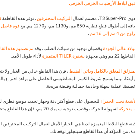
دقيق لبلاط الأرضيات الخزفي الخزفي
صمم لعمال
التركيب المحترفين
. توفر هذه القاطعة
ق
قوة فاصل تبلغ 00
4 مم إلى 16 مم
.
ولاذ عالي الجودة
وقضبان توجيه من سبائك الصلب، وقد
تم تصميم هذه القاط
مم وهي مجهزة
بشفرة TILER المتميزة
لأداء طويل الأمد.
لمنزلق المغلق بالكامل وذاتي الضبط
، فإن هذا القاطع خالي من الغبار ولا ي
يضًا، بينما يسمح شريط الكسر المغناطيسي الحاصل على براءة اختراع بال
صيصًا عملية سهلة وجاذبية جمالية وقبضة مريحة.
الأشعة تحت الحمراء
للحصول على قطع أكثر دقة وجهاز تحديد موضع قطري للقط
 متحركة
لسهولة الحركة، وقضيب توجيه سميك 20 مم، فإن هذا القاطع متحرك ومتين.
نة قطع البلاط المتميزة لدينا هي الخيار الأمثل لعمال التركيب المحترفين ا
ودة، من المؤكد أن هذا القاطع سيتجاوز توقعاتك.