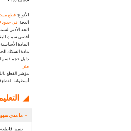
▪
▪T3
الأنواع:
قطع مست
الدقة:
في حدود 1.0 مم
الحد الأدنى لسمك
أقصى سمك للبل
المادة الأساسية:
مادة السكك الحدي
دليل حجم قسم ا
متر
مؤشر القطع بالل
أسطوانة القطع (
◢
التعلي
ما مدى سهولة
تتميز قاطعة بلاط البورسلين وال