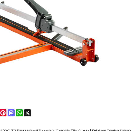
rest
astodon
WhatsApp
X