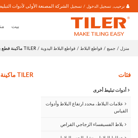
الشركة المصنعة الأولى لأدوات التبليط
ترحيب,
تسجيل الدخول
/
تسجيل
بيت
من
منزل
جميع
قواطع البلاط
قواطع البلاط اليدوية
/
/
/
/
TILER ماكينة قطع بلاط البورسلين والسيراميك الاحترافية T3
فئات
TILER ماكينة قطع بلاط البورسلين والسيراميك الاحترافية T3
أدوات تبليط أخرى
علامات البلاط، محدد ارتفاع البلاط وأدوات
القياس
بلاط الفسيفساء الزجاجي القراص
خطاط البلاط، منشار الجص البلاط