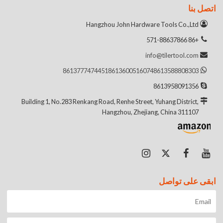
اتصل بنا
Hangzhou John Hardware Tools Co.,Ltd
+86 571-88637866
info@tilertool.com
8613777474451
8613600516074
8613588808303
8613958091356
Building 1, No.283 Renkang Road, Renhe Street, Yuhang District,
Hangzhou, Zhejiang, China 311107
ابقى على تواصل