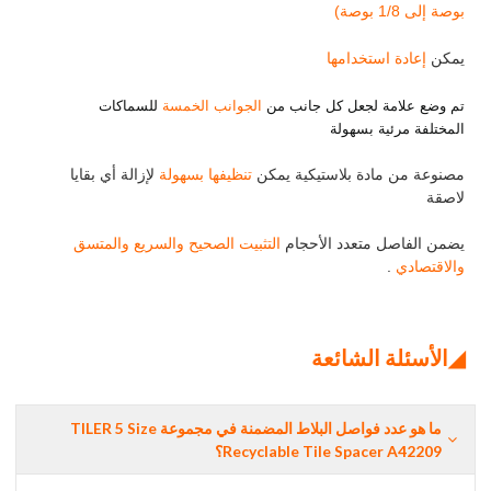
بوصة إلى 1/8 بوصة)
يمكن
إعادة استخدامها
تم وضع علامة لجعل كل جانب من
الجوانب الخمسة
للسماكات
المختلفة مرئية بسهولة
مصنوعة من مادة بلاستيكية يمكن
تنظيفها بسهولة
لإزالة أي بقايا
لاصقة
يضمن الفاصل متعدد الأحجام
التثبيت الصحيح والسريع والمتسق
والاقتصادي
.
◢الأسئلة الشائعة
ما هو عدد فواصل البلاط المضمنة في مجموعة TILER 5 Size
Recyclable Tile Spacer A42209؟