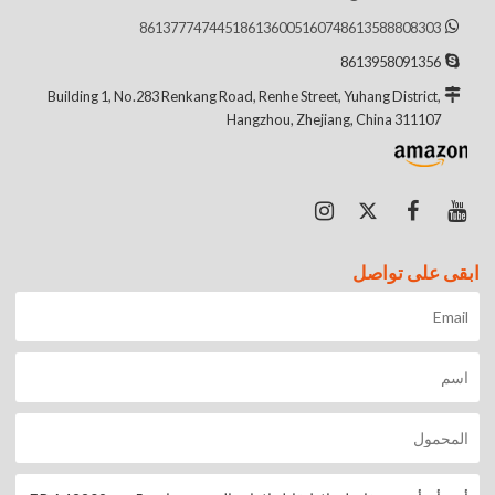
8613777474451
8613600516074
8613588808303
8613958091356
Building 1, No.283 Renkang Road, Renhe Street, Yuhang District,
Hangzhou, Zhejiang, China 311107
ابقى على تواصل